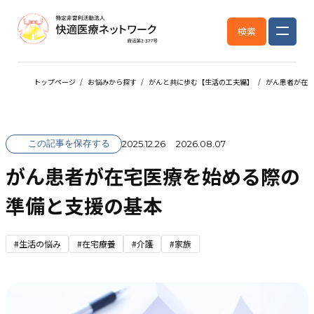
検索
トップページ
お悩みから探す
がんと共に歩む【生活の工夫編】
がん患者が在
この記事を保存する
2025.12.26
2026.08.07
がん患者が在宅医療を始める際の
準備と支援の基本
#生活の悩み
#在宅療養
#介護
#家族