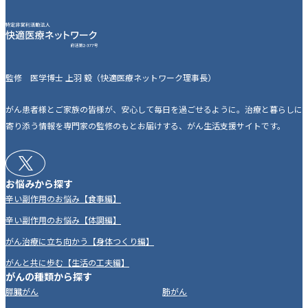
監修 医学博士 上羽 毅（快適医療ネットワーク理事長）
がん患者様とご家族の皆様が、安心して毎日を過ごせるように。治療と暮らしに
寄り添う情報を専門家の監修のもとお届けする、がん生活支援サイトです。
お悩みから探す
辛い副作用のお悩み【食事編】
辛い副作用のお悩み【体調編】
がん治療に立ち向かう【身体つくり編】
がんと共に歩む【生活の工夫編】
がんの種類から探す
膵臓がん
肺がん