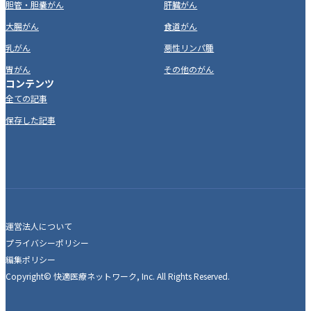
胆管・胆嚢がん
肝臓がん
大腸がん
食道がん
乳がん
悪性リンパ腫
胃がん
その他のがん
コンテンツ
全ての記事
保存した記事
運営法人について
プライバシーポリシー
編集ポリシー
Copyright© 快適医療ネットワーク, Inc. All Rights Reserved.
同じがんを克服した人がいます