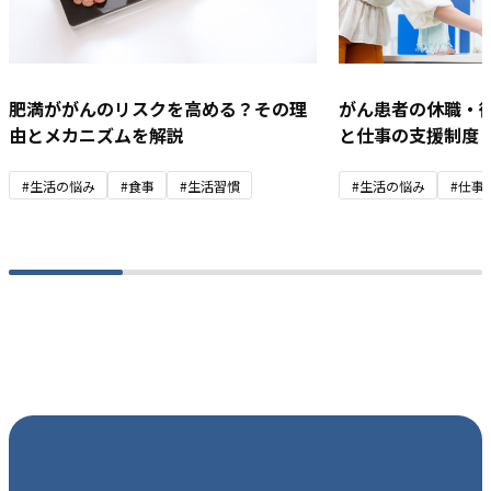
肥満ががんのリスクを高める？その理
がん患者の休職・
由とメカニズムを解説
と仕事の支援制度
#生活の悩み
#食事
#生活習慣
#生活の悩み
#仕事