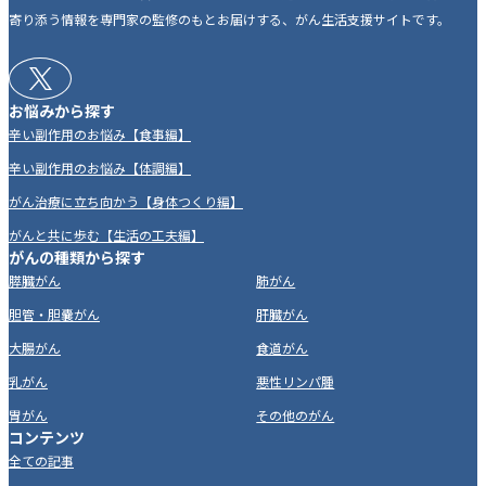
寄り添う情報を専門家の監修のもとお届けする、がん生活支援サイトです。
お悩みから探す
辛い副作用のお悩み【食事編】
辛い副作用のお悩み【体調編】
がん治療に立ち向かう【身体つくり編】
がんと共に歩む【生活の工夫編】
がんの種類から探す
膵臓がん
肺がん
胆管・胆嚢がん
肝臓がん
大腸がん
食道がん
乳がん
悪性リンパ腫
胃がん
その他のがん
コンテンツ
全ての記事