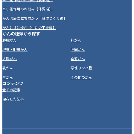
辛い副作用のお悩み【体調編】
がん治療に立ち向かう【身体つくり編】
がんと共に歩む【生活の工夫編】
がんの種類から探す
膵臓がん
肺がん
胆管・胆嚢がん
肝臓がん
大腸がん
食道がん
乳がん
悪性リンパ腫
胃がん
その他のがん
コンテンツ
全ての記事
保存した記事