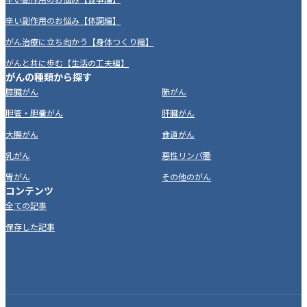
辛い副作用のお悩み【体調編】
がん治療に立ち向かう【身体つくり編】
がんと共に歩む【生活の工夫編】
がんの種類から探す
膵臓がん
肺がん
胆管・胆嚢がん
肝臓がん
大腸がん
食道がん
乳がん
悪性リンパ腫
胃がん
その他のがん
コンテンツ
全ての記事
保存した記事