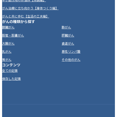
がん治療に立ち向かう【身体つくり編】
がんと共に歩む【生活の工夫編】
がんの種類から探す
膵臓がん
肺がん
胆管・胆嚢がん
肝臓がん
大腸がん
食道がん
乳がん
悪性リンパ腫
胃がん
その他のがん
コンテンツ
全ての記事
保存した記事