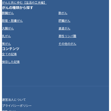
がんと共に歩む【生活の工夫編】
がんの種類から探す
膵臓がん
肺がん
胆管・胆嚢がん
肝臓がん
大腸がん
食道がん
乳がん
悪性リンパ腫
胃がん
その他のがん
コンテンツ
全ての記事
保存した記事
運営法人について
プライバシーポリシー