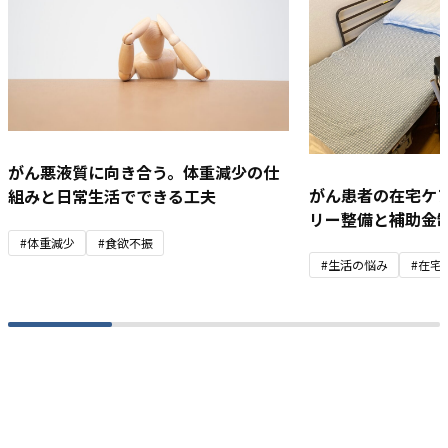
がん悪液質に向き合う。体重減少の仕
がん患者の在宅ケ
組みと日常生活でできる工夫
リー整備と補助金
#体重減少
#食欲不振
#生活の悩み
#在宅