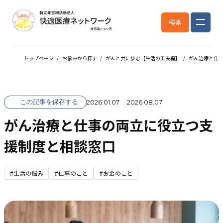
検索
トップページ
お悩みから探す
がんと共に歩む【生活の工夫編】
がん治療と仕
この記事を保存する
2026.01.07
2026.08.07
がん治療と仕事の両立に役立つ支
援制度と相談窓口
#生活の悩み
#仕事のこと
#お金のこと